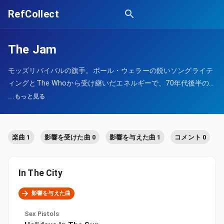
RefCollect
The Jam
モッズリバイバルの旗手。ポール・ウェラーの鋭いソングライテ
ィングとThe Whoから受け継いだエネルギーで、70年代後半の
UKロックを牽引した。
...もっと見る
楽曲 1
影響を受けた曲 0
影響を与えた曲 1
コメント 0
In The City
影響を与えた曲
Sex Pistols